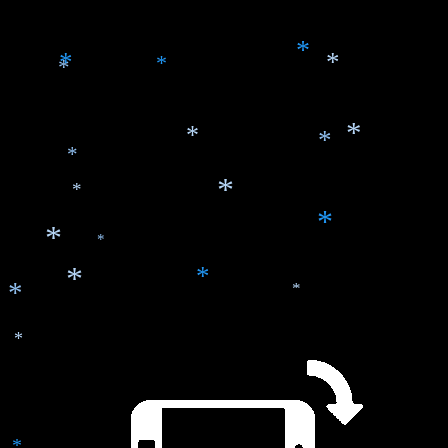
*
*
*
*
*
*
*
*
*
*
*
*
*
*
*
*
*
*
*
*
*
*
*
*
*
*
*